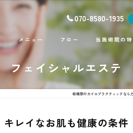
070-8580-1935
ト
メニュー
フロー
当施術院の特
腰痛
フェイシャルエステ
肩こり
不眠
相模原のカイロプラクティックなら
ダイエット
フェイシャルエステ
キレイなお肌も健康の条件