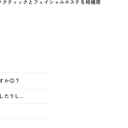
ラクティックとフェイシャルエステを相模原
か😊？
りし...