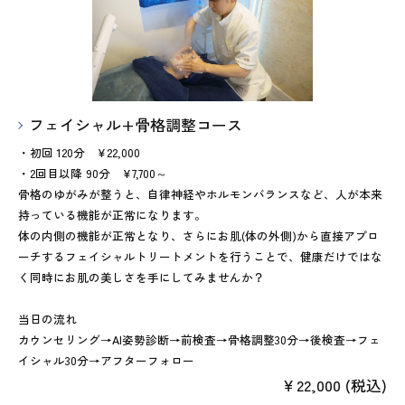
フェイシャル+骨格調整コース
・初回 120分 ¥22,000
・2回目以降 90分 ¥7,700～
骨格のゆがみが整うと、自律神経やホルモンバランスなど、人が本来
持っている機能が正常になります。
体の内側の機能が正常となり、さらにお肌(体の外側)から直接アプロ
ーチするフェイシャルトリートメントを行うことで、健康だけではな
く同時にお肌の美しさを手にしてみませんか？
当日の流れ
カウンセリング→AI姿勢診断→前検査→骨格調整30分→後検査→フェ
イシャル30分→アフターフォロー
￥22,000 (税込)