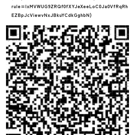
rule=lxMVWUG9ZRQf0fXYJeXeeLoC0Ja0VfRqRh
EZBpJcViewvNxJBkuYCdkGghbN)