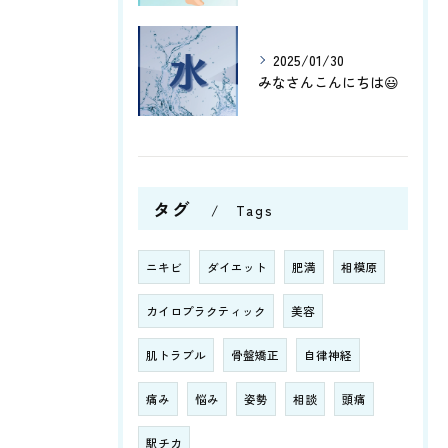
2025/01/30
みなさんこんにちは😃
タグ
Tags
ニキビ
ダイエット
肥満
相模原
カイロプラクティック
美容
肌トラブル
骨盤矯正
自律神経
痛み
悩み
姿勢
相談
頭痛
駅チカ