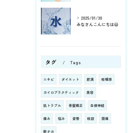
2025/01/30
みなさんこんにちは😃
タグ
Tags
ニキビ
ダイエット
肥満
相模原
カイロプラクティック
美容
肌トラブル
骨盤矯正
自律神経
痛み
悩み
姿勢
相談
頭痛
駅チカ