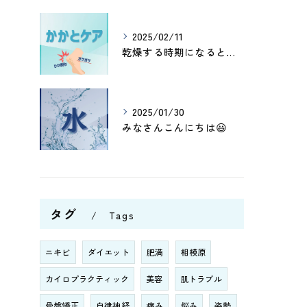
2025/02/11
乾燥する時期になると、かかとがガサガサしたりひび割れしたりし...
2025/01/30
みなさんこんにちは😃
タグ
Tags
ニキビ
ダイエット
肥満
相模原
カイロプラクティック
美容
肌トラブル
骨盤矯正
自律神経
痛み
悩み
姿勢