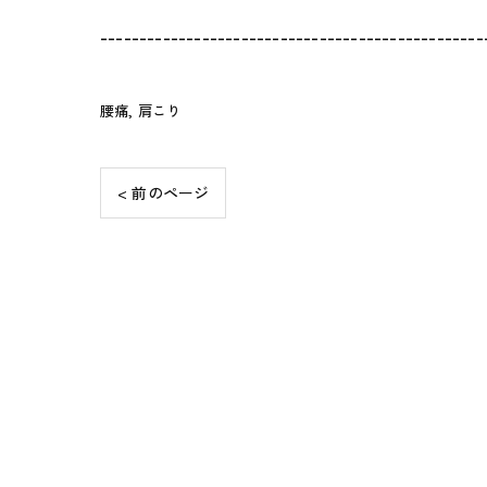
-------------------------------------------------
腰痛
肩こり
< 前のページ