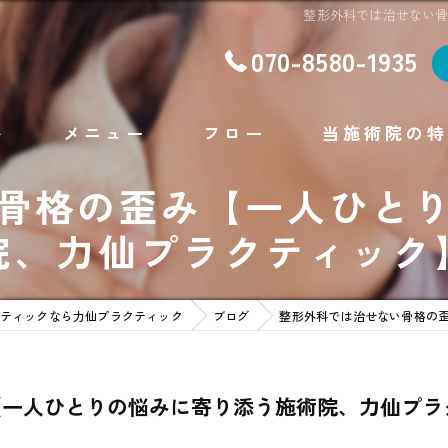
整形外科では治せない
070-8580-1935
ト
メニュー
フロー
当施術院の特
骨格の歪み【一人ひと
腰痛
院、力仙プラクティック
肩こり
不眠
ティックなら力仙プラクティック
ブログ
整形外科では治せない骨格の
ダイエット
フェイシャルエステ
【一人ひとりの悩みに寄り添う施術院、力仙プラ