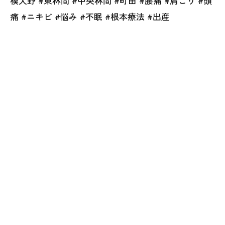
模大野 #東林間 #中央林間 #町田 #腰痛 #肩こり #頭
痛 #ニキビ #悩み #不眠 #根本療法 #出産