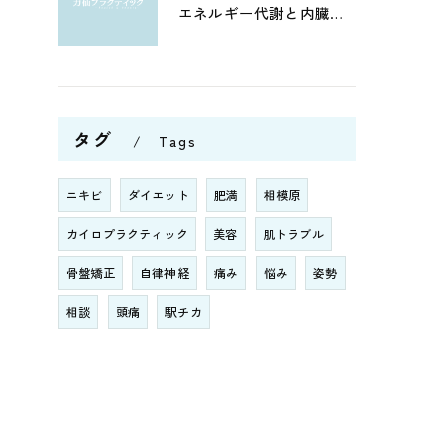
エネルギー代謝と内臓機能を改善！筋肉の活性化と骨盤調整がもたらす健康への効果とは？
タグ
Tags
ニキビ
ダイエット
肥満
相模原
カイロプラクティック
美容
肌トラブル
骨盤矯正
自律神経
痛み
悩み
姿勢
相談
頭痛
駅チカ