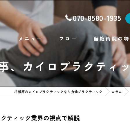
070-8580-1935
ト
メニュー
フロー
当施術院の特
腰痛
事、カイロプラクティ
肩こり
不眠
相模原のカイロプラクティックなら力仙プラクティック
コラム
ダイエット
フェイシャルエステ
ラクティック業界の視点で解説