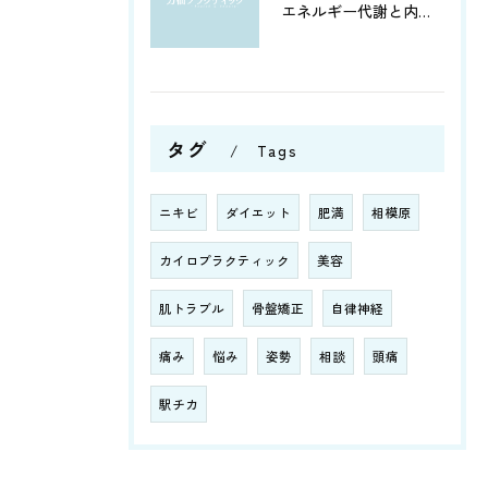
エネルギー代謝と内臓機能を改善！筋肉の活性化と骨盤調整がもたらす健康への効果とは？
タグ
Tags
ニキビ
ダイエット
肥満
相模原
カイロプラクティック
美容
肌トラブル
骨盤矯正
自律神経
痛み
悩み
姿勢
相談
頭痛
駅チカ