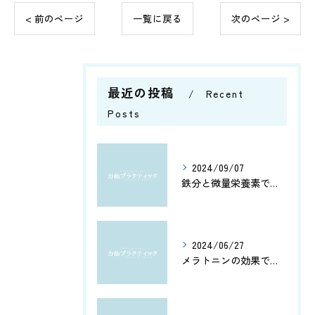
< 前のページ
一覧に戻る
次のページ >
最近の投稿
Recent
Posts
2024/09/07
鉄分と微量栄養素で健康管理
2024/06/27
メラトニンの効果で、よく眠れてホルモン分泌もアップ！カルシウムとアミノ酸で健康脳を維持しよう