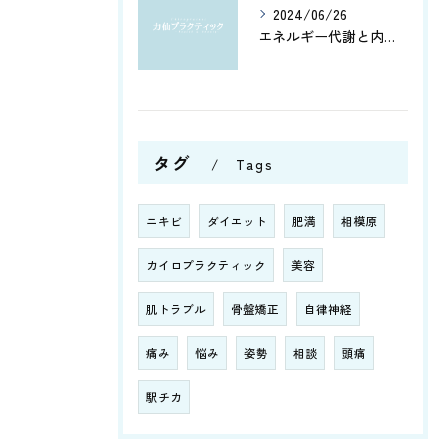
2024/06/26
エネルギー代謝と内臓機能を改善！筋肉の活性化と骨盤調整がもたらす健康への効果とは？
タグ
Tags
ニキビ
ダイエット
肥満
相模原
カイロプラクティック
美容
肌トラブル
骨盤矯正
自律神経
痛み
悩み
姿勢
相談
頭痛
駅チカ