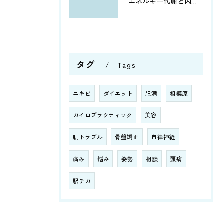
エネルギー代謝と内臓機能を改善！筋肉の活性化と骨盤調整がもたらす健康への効果とは？
タグ
Tags
ニキビ
ダイエット
肥満
相模原
カイロプラクティック
美容
肌トラブル
骨盤矯正
自律神経
痛み
悩み
姿勢
相談
頭痛
駅チカ