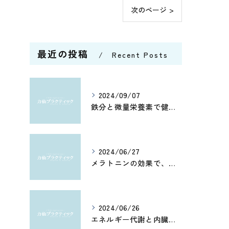
次のページ >
最近の投稿
Recent Posts
2024/09/07
鉄分と微量栄養素で健康管理
2024/06/27
メラトニンの効果で、よく眠れてホルモン分泌もアップ！カルシウムとアミノ酸で健康脳を維持しよう
2024/06/26
エネルギー代謝と内臓機能を改善！筋肉の活性化と骨盤調整がもたらす健康への効果とは？