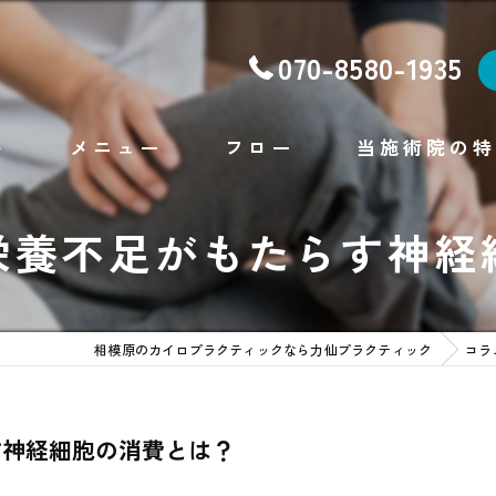
070-8580-1935
ト
メニュー
フロー
当施術院の特
腰痛
栄養不足がもたらす神経
肩こり
不眠
相模原のカイロプラクティックなら力仙プラクティック
コラ
ダイエット
フェイシャルエステ
す神経細胞の消費とは？