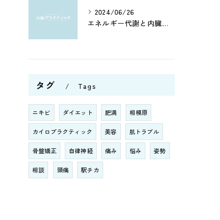
2024/06/26
エネルギー代謝と内臓機能を改善！筋肉の活性化と骨盤調整がもたらす健康への効果とは？
タグ
Tags
ニキビ
ダイエット
肥満
相模原
カイロプラクティック
美容
肌トラブル
骨盤矯正
自律神経
痛み
悩み
姿勢
相談
頭痛
駅チカ