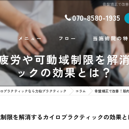
骨盤矯正で改
070-8580-1935
ト
メニュー
フロー
当施術院の特
疲労や可動域制限を解
腰痛
ックの効果とは？
肩こり
不眠
ロプラクティックなら力仙プラクティック
コラム
骨盤矯正で改善！筋
ダイエット
フェイシャルエステ
域制限を解消するカイロプラクティックの効果と