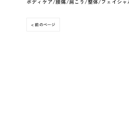
ボディケア/腰痛/肩こり/整体/フェイシャ
< 前のページ