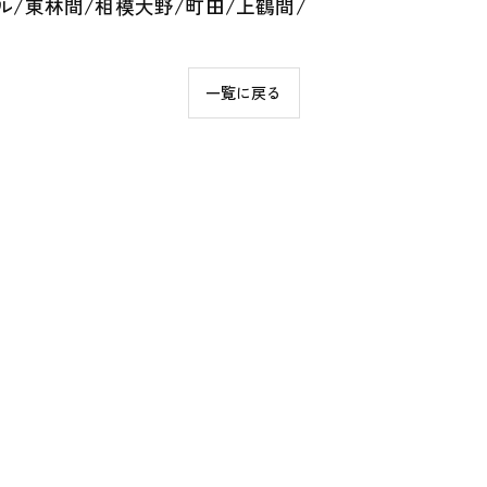
ル/東林間/相模大野/町田/上鶴間/
一覧に戻る