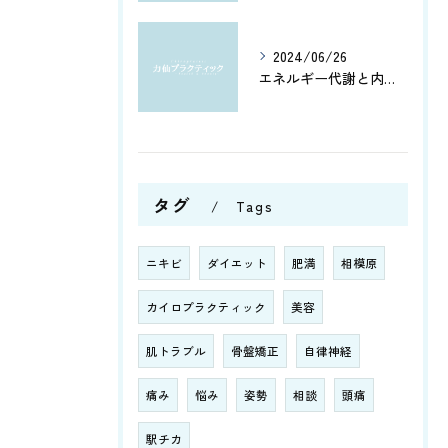
2024/06/26
エネルギー代謝と内臓機能を改善！筋肉の活性化と骨盤調整がもたらす健康への効果とは？
タグ
Tags
ニキビ
ダイエット
肥満
相模原
カイロプラクティック
美容
肌トラブル
骨盤矯正
自律神経
痛み
悩み
姿勢
相談
頭痛
駅チカ