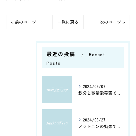
< 前のページ
一覧に戻る
次のページ >
最近の投稿
Recent
Posts
2024/09/07
鉄分と微量栄養素で健康管理
2024/06/27
メラトニンの効果で、よく眠れてホルモン分泌もアップ！カルシウムとアミノ酸で健康脳を維持しよう