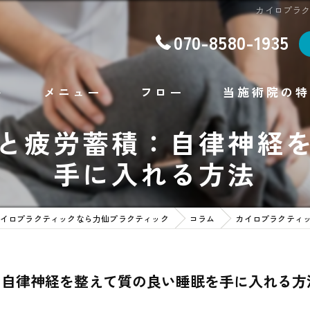
カイロプラ
070-8580-1935
ト
メニュー
フロー
当施術院の特
と疲労蓄積：自律神経
腰痛
手に入れる方法
肩こり
不眠
イロプラクティックなら力仙プラクティック
コラム
カイロプラクティ
ダイエット
フェイシャルエステ
：自律神経を整えて質の良い睡眠を手に入れる方