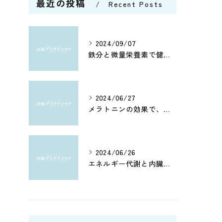
最近の投稿
Recent Posts
2024/09/07
鉄分と微量栄養素で健康管理
2024/06/27
メラトニンの効果で、よく眠れてホルモン分泌もアップ！カルシウムとアミノ酸で健康脳を維持しよう
2024/06/26
エネルギー代謝と内臓機能を改善！筋肉の活性化と骨盤調整がもたらす健康への効果とは？