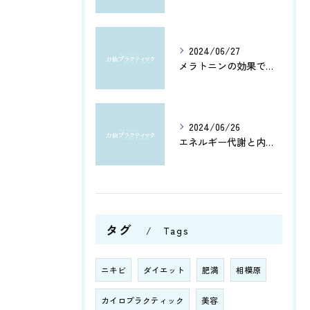
2024/06/27
メラトニンの効果で、よく眠れてホルモン分泌もアップ！カルシウムとアミノ酸で健康脳を維持しよう
2024/06/26
エネルギー代謝と内臓機能を改善！筋肉の活性化と骨盤調整がもたらす健康への効果とは？
タグ
Tags
ニキビ
ダイエット
肥満
相模原
カイロプラクティック
美容