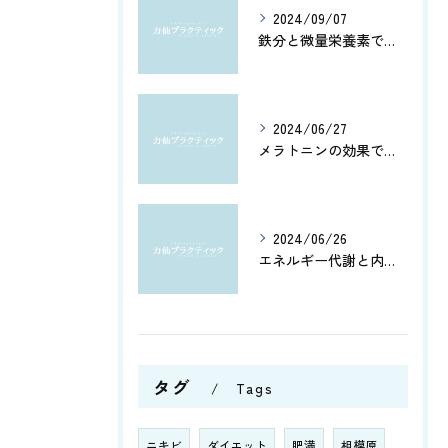
2024/09/07
鉄分と微量栄養素で健康管理
2024/06/27
メラトニンの効果で、よく眠れてホルモン分泌もアップ！カルシウムとアミノ酸で健康脳を維持しよう
2024/06/26
エネルギー代謝と内臓機能を改善！筋肉の活性化と骨盤調整がもたらす健康への効果とは？
タグ
Tags
ニキビ
ダイエット
肥満
相模原